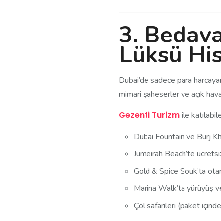
3.
Bedava 
Lüksü Hi
Dubai’de sadece para harcayarak
mimari şaheserler ve açık hava g
Gezenti Turizm
ile katılabil
Dubai Fountain ve Burj Kha
Jumeirah Beach’te ücretsiz
Gold & Spice Souk’ta otant
Marina Walk’ta yürüyüş v
Çöl safarileri (paket için