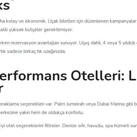
ks
ha kolay ve ekonomik. Uçak biletleri için düzenlenen kampanyalar 
atili yüksek bütçeler gerektirmiyor.
 erken rezervasyon avantajları sunuyor. Uçuş dahil, 4 veya 5 yıldızl
rtık sadece birkaç tık uzağınızda.
Performans Otelleri:
r
naklama seçenekleri var. Palm Jumeirah veya Dubai Marina gibi 
 merkezine yakın hem de oldukça konforlu.
en iyi otel seçeneklerini filtreler. Denize sıfır, havuzlu, spa hizmeti 