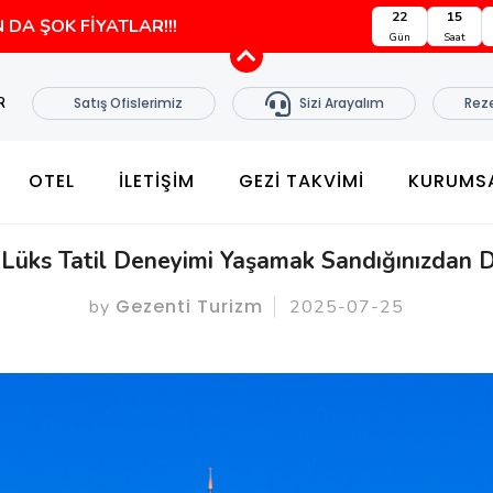
22
15
 DA ŞOK FİYATLAR!!!
Gün
Saat
R
Satış Ofislerimiz
Sizi Arayalım
Rez
OTEL
İLETİŞİM
GEZI TAKVIMI
KURUMS
 Lüks Tatil Deneyimi Yaşamak Sandığınızdan 
Gezenti Turizm
by
2025-07-25