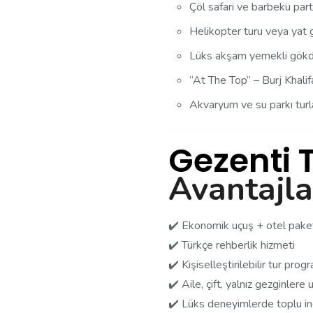
Çöl safari ve barbekü part
Helikopter turu veya yat g
Lüks akşam yemekli gökde
“At The Top” – Burj Khalifa 
Akvaryum ve su parkı turl
Gezenti 
Avantajla
✔️ Ekonomik uçuş + otel paket
✔️ Türkçe rehberlik hizmeti
✔️ Kişiselleştirilebilir tur prog
✔️ Aile, çift, yalnız gezginlere
✔️ Lüks deneyimlerde toplu ind