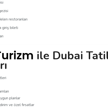
isi
ezisi
len restoranları
giriş bileti
arı
Turizm
ile Dubai Tati
rı
leri
ramları
 uygun planlar
irim ve özel fırsatlar