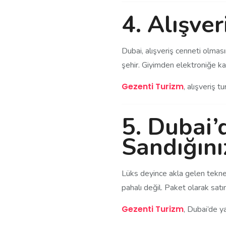
4.
Alışver
Dubai, alışveriş cenneti olmas
şehir. Giyimden elektroniğe kad
Gezenti Turizm
, alışveriş t
5.
Dubai’
Sandığın
Lüks deyince akla gelen tekne 
pahalı değil. Paket olarak satın
Gezenti Turizm
, Dubai’de y