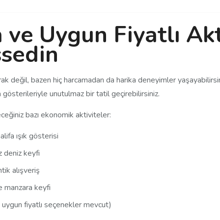
ve Uygun Fiyatlı Akt
ssedin
 değil, bazen hiç harcamadan da harika deneyimler yaşayabilirsiniz.
österileriyle unutulmaz bir tatil geçirebilirsiniz.
eceğiniz bazı ekonomik aktiviteler:
lifa ışık gösterisi
 deniz keyfi
ik alışveriş
e manzara keyfi
de uygun fiyatlı seçenekler mevcut)