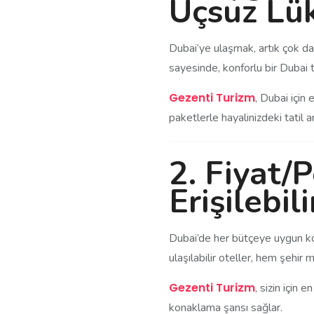
Uçsuz Lü
Dubai’ye ulaşmak, artık çok da
sayesinde, konforlu bir Dubai t
Gezenti Turizm
, Dubai için
paketlerle hayalinizdeki tatil a
2.
Fiyat/
Erişilebili
Dubai’de her bütçeye uygun ko
ulaşılabilir oteller, hem şehir
Gezenti Turizm
, sizin için 
konaklama şansı sağlar.