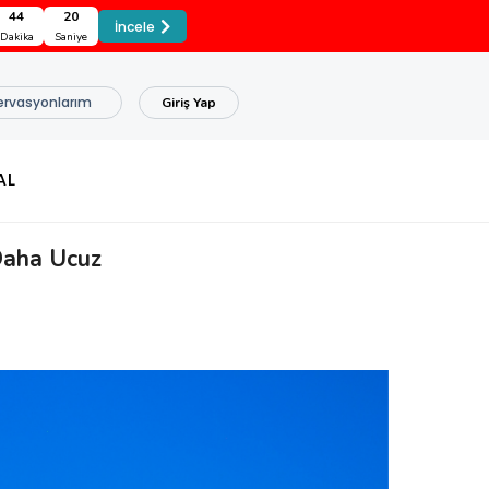
44
18
İncele
Dakika
Saniye
ervasyonlarım
Giriş Yap
AL
Daha Ucuz