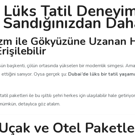
 Lüks Tatil Deneyim
 Sandığınızdan Dah
izm ile Gökyüzüne Uzanan 
işilebilir
ksün başkenti, çölün ortasında yükselen bir modernlik simgesi. Ama
 ettiğini sanıyor. Oysa gerçek şu:
Dubai’de lüks bir tatil yaşa
atil paketleri ile bu ışıltılı şehri herkes için ulaşılabilir hale getiriyo
mümkün, detaylıca göz atalım.
Uçak ve Otel Paketle