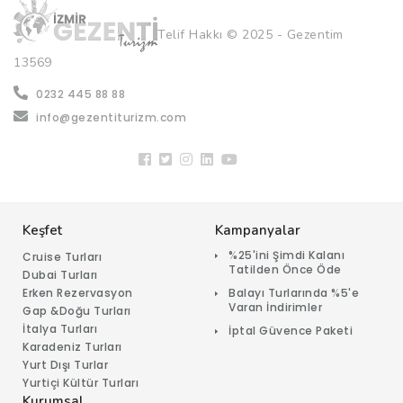
Telif Hakkı © 2025 - Gezentim
13569
0232 445 88 88
info@gezentiturizm.com
Keşfet
Kampanyalar
%25'ini Şimdi Kalanı
Cruise Turları
Tatilden Önce Öde
Dubai Turları
Erken Rezervasyon
Balayı Turlarında %5'e
Varan İndirimler
Gap &Doğu Turları
İtalya Turları
İptal Güvence Paketi
Karadeniz Turları
Yurt Dışı Turlar
Yurtiçi Kültür Turları
Kurumsal