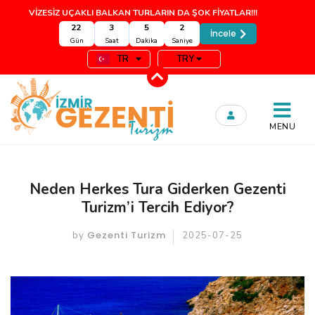
VİZESİZ UÇAKLI BALKAN TURLARIN DA ŞOK FİYATLAR!!!
22
3
5
1
İncele
Gün
Saat
Dakika
Saniye
TR
TRY
MENU
Neden Herkes Tura Giderken Gezenti
Turizm’i Tercih Ediyor?
Gezenti Turizm
by
2025-07-25