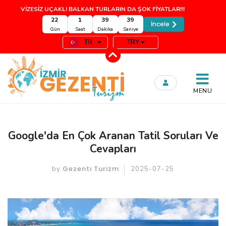
VİZESİZ UÇAKLI BALKAN TURLARIN DA ŞOK FİYATLAR!!!
22
1
39
38
İncele
Gün
Saat
Dakika
Saniye
TR
TRY
MENU
Google'da En Çok Aranan Tatil Soruları Ve
Cevapları
Gezenti Turizm
by
2025-07-25