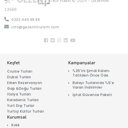
Telif Hakkı © 2025 - Gezentim
13569
0232 445 88 88
info@gezentiturizm.com
Keşfet
Kampanyalar
%25'ini Şimdi Kalanı
Cruise Turları
Tatilden Önce Öde
Dubai Turları
Erken Rezervasyon
Balayı Turlarında %5'e
Varan İndirimler
Gap &Doğu Turları
İtalya Turları
İptal Güvence Paketi
Karadeniz Turları
Yurt Dışı Turlar
Yurtiçi Kültür Turları
Kurumsal
Kvkk