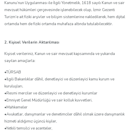
Kanunu’nun Uygulanması ile İlgili Yönetmelik, 1618 sayılı Kanun ve sair
mevzuat hükümleri çerçevesinde işlenebilecek olup, İzmir Gezenti
Turizm’e ait fiziki arşivler ve bilişim sistemlerine nakledilerek, hem dijital
ortamda hem de fiziki ortamda muhafaza altında tutulabilecektir.
2. Kişisel Verilerin Aktarılması
Kişisel verileriniz, Kanun ve sair mevzuat kapsamında ve yukarıda
sayılan amaçlarla:
•TÜRSAB
•İlgili Bakanlıklar dâhil, denetleyici ve düzenleyici kamu kurum ve
kuruluşları,
•Resmi merciler ve düzenleyici ve denetleyici kurumlar
•Emniyet Genel Müdürlüğü ve sair kolluk kuvvetleri,
•Mahkemeler
•Avukatlar, danışmanlar ve denetimciler dâhil olmak üzere danışmanlık
hizmeti aldığımız üçüncü kişiler,
•Yetkili temsilci ve acenteler,