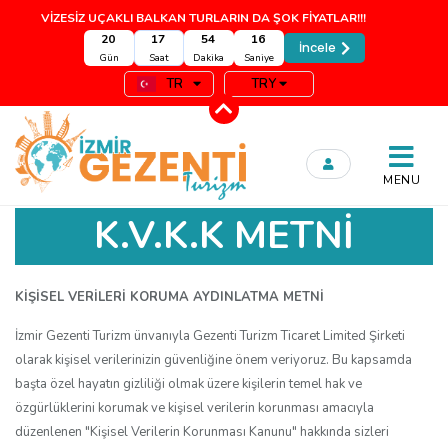
VİZESİZ UÇAKLI BALKAN TURLARIN DA ŞOK FİYATLAR!!!
20
17
54
16
İncele
Gün
Saat
Dakika
Saniye
TR
TRY
MENU
K.V.K.K METNİ
KİŞİSEL VERİLERİ KORUMA AYDINLATMA METNİ
İzmir Gezenti Turizm ünvanıyla Gezenti Turizm Ticaret Limited Şirketi
olarak kişisel verilerinizin güvenliğine önem veriyoruz. Bu kapsamda
başta özel hayatın gizliliği olmak üzere kişilerin temel hak ve
özgürlüklerini korumak ve kişisel verilerin korunması amacıyla
düzenlenen "Kişisel Verilerin Korunması Kanunu" hakkında sizleri