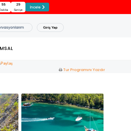
55
28
İncele
Dakika
Saniye
rvasyonlarım
Giriş Yap
MSAL
Paylaş
Tur Programını Yazdır