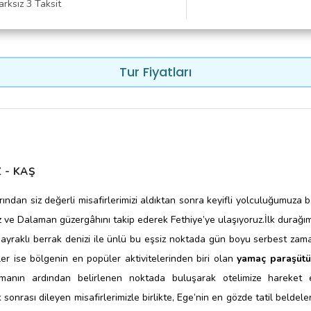
rksız 3 Taksit
Tur Fiyatları
 - KAŞ
rından siz değerli misafirlerimizi aldıktan sonra keyifli yolculuğumuza 
 ve Dalaman güzergâhını takip ederek Fethiye’ye ulaşıyoruz.
İlk durağım
bayraklı berrak denizi ile ünlü bu eşsiz noktada gün boyu serbest zama
enler ise bölgenin en popüler aktivitelerinden biri olan
yamaç paraşütü
manın ardından belirlenen noktada buluşarak otelimize hareket
sonrası dileyen misafirlerimizle birlikte, Ege’nin en gözde tatil beldele