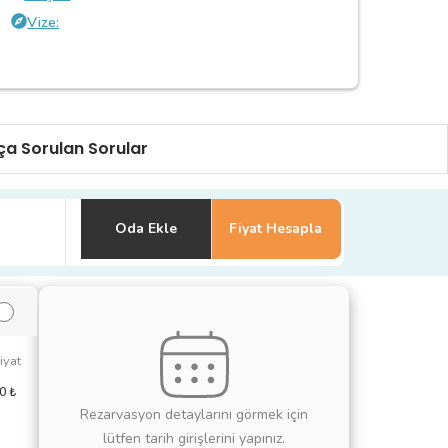
Vize:
ça Sorulan Sorular
Oda Ekle
Fiyat Hesapla
iyat
00
₺
Rezarvasyon detaylarını görmek için
lütfen tarih girişlerini yapınız.