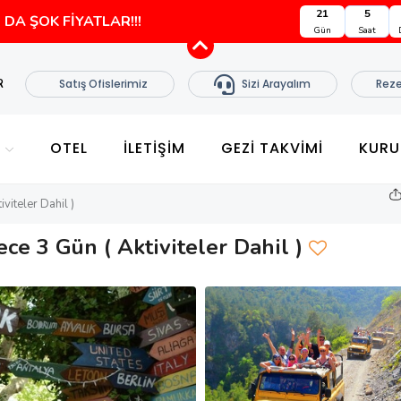
21
5
DA ŞOK FİYATLAR!!!
Gün
Saat
R
Satış Ofislerimiz
Sizi Arayalım
Reze
E
OTEL
İLETİŞİM
GEZI TAKVIMI
KURU
iviteler Dahil )
Gece 3 Gün ( Aktiviteler Dahil )