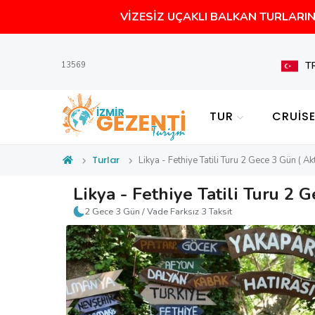
VİZESİZ UÇAKLI BALKAN TURLARIN 
T
13569
TUR
CRUİS
Turlar
Likya - Fethiye Tatili Turu 2 Gece 3 Gün ( Akt
Likya - Fethiye Tatili Turu 2 
2 Gece 3 Gün / Vade Farksız 3 Taksit