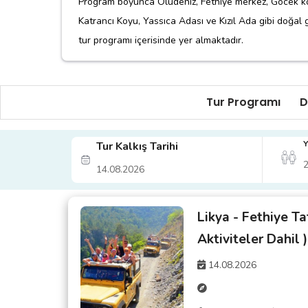
Program boyunca Ölüdeniz, Fethiye merkez, Göcek koy
Katrancı Koyu, Yassıca Adası ve Kızıl Ada gibi doğal
tur programı içerisinde yer almaktadır.
Fethiye tekne turu, Ölüdeniz tatili ve Likya bölgesi ge
bir arada sunan ekonomik ve keyifli bir tatil seçeneği
Tur Programı
D
Tur Kodu:
GZNT33
Y
Tur Kalkış Tarihi
Likya - Fethiye Ta
Aktiviteler Dahil )
14.08.2026