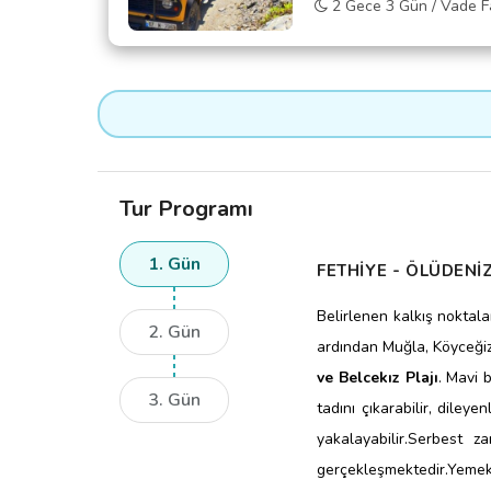
2 Gece 3 Gün / Vade Fa
Tur Programı
1. Gün
FETHİYE - ÖLÜDENİZ
Belirlenen kalkış noktala
2. Gün
ardından Muğla, Köyceğiz
ve Belcekız Plajı
. Mavi 
3. Gün
tadını çıkarabilir, diley
yakalayabilir.
Serbest za
gerçekleşmektedir.
Yemek 