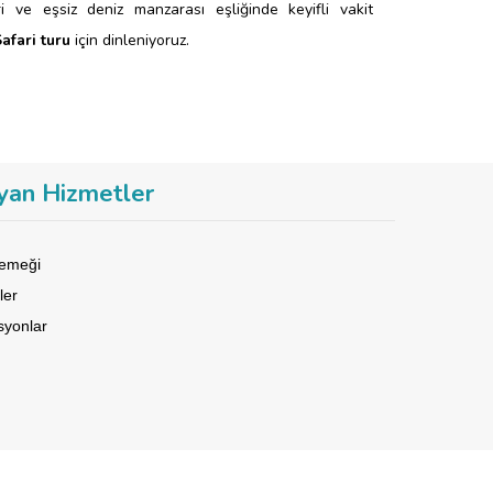
 ve eşsiz deniz manzarası eşliğinde keyifli vakit
afari turu
için dinleniyoruz.
yan Hizmetler
yemeği
ler
syonlar