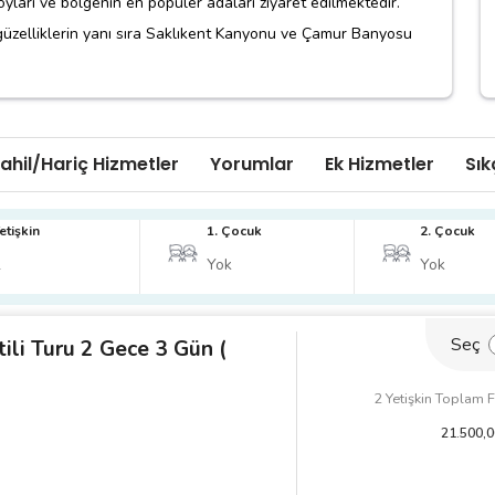
ları ve bölgenin en popüler adaları ziyaret edilmektedir.
 güzelliklerin yanı sıra Saklıkent Kanyonu ve Çamur Banyosu
zilecek yerleri ile öne çıkan bu tur; doğa, deniz ve aktiviteyi
dir.
ahil/Hariç Hizmetler
Yorumlar
Ek Hizmetler
Sık
etişkin
1. Çocuk
2. Çocuk
Seç
tili Turu 2 Gece 3 Gün (
2 Yetişkin Toplam F
21.500
,