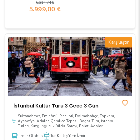
6.314
,74
₺
5.999
,00
₺
Karşılaştır
İstanbul Kültür Turu 3 Gece 3 Gün
Sultanahmet, Eminönü, Pier Loti, Dolmabahçe, Topkapı,
Ayasofya, Adalar, Çamlıca Tepesi, Boğaz Turu, İstanbul
Turları, Kuzgungucuk, Yıldız Sarayı, Balat, Adalar
İzmir Otobüs
Tur Kalkış Yeri: İzmir