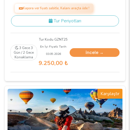
Kapora ver fiyatı sabitle, Kalanı araçta öde !
Tur Periyotları
Tur Kodu GZNT25
En İyi Fiyatlı Tarih
3 Gece 3
İncele →
Gün / 2 Gece
03.09.2026
Konaklama
9.250
,00
₺
Karşılaştır