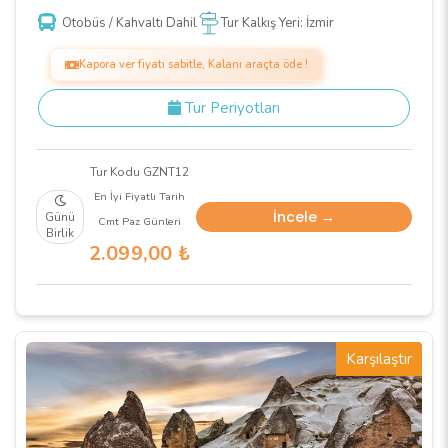
Otobüs / Kahvaltı Dahil
Tur Kalkış Yeri: İzmir
Kapora ver fiyatı sabitle, Kalanı araçta öde !
Tur Periyotları
Tur Kodu GZNT12
En İyi Fiyatlı Tarih
İncele →
Günü
Cmt Paz Günleri
Birlik
2.099
,00
₺
Karşılaştır