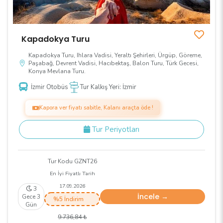
Kapadokya Turu
Kapadokya Turu, Ihlara Vadisi, Yeraltı Şehirleri, Ürgüp, Göreme,
Paşabağ, Devrent Vadisi, Hacıbektaş, Balon Turu, Türk Gecesi,
Konya Mevlana Turu.
İzmir Otobüs
Tur Kalkış Yeri: İzmir
Kapora ver fiyatı sabitle, Kalanı araçta öde !
Tur Periyotları
Tur Kodu GZNT26
En İyi Fiyatlı Tarih
17.09.2026
3
İncele →
Gece 3
%5 İndirim
Gün
9.736
,84
₺