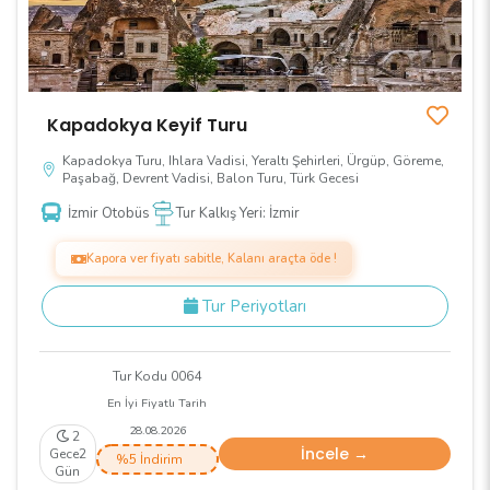
Kapadokya Keyif Turu
Kapadokya Turu, Ihlara Vadisi, Yeraltı Şehirleri, Ürgüp, Göreme,
Paşabağ, Devrent Vadisi, Balon Turu, Türk Gecesi
İzmir Otobüs
Tur Kalkış Yeri: İzmir
Kapora ver fiyatı sabitle, Kalanı araçta öde !
Tur Periyotları
Tur Kodu 0064
En İyi Fiyatlı Tarih
28.08.2026
2
İncele →
Gece2
%5 İndirim
Gün