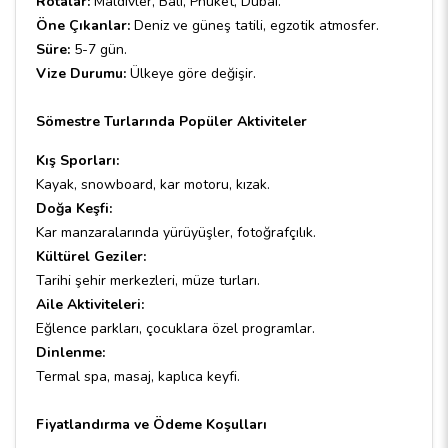
Rotalar:
Maldivler, Bali, Phuket, Dubai.
Öne Çıkanlar:
Deniz ve güneş tatili, egzotik atmosfer.
Süre:
5-7 gün.
Vize Durumu:
Ülkeye göre değişir.
Sömestre Turlarında Popüler Aktiviteler
Kış Sporları:
Kayak, snowboard, kar motoru, kızak.
Doğa Keşfi:
Kar manzaralarında yürüyüşler, fotoğrafçılık.
Kültürel Geziler:
Tarihi şehir merkezleri, müze turları.
Aile Aktiviteleri:
Eğlence parkları, çocuklara özel programlar.
Dinlenme:
Termal spa, masaj, kaplıca keyfi.
Fiyatlandırma ve Ödeme Koşulları