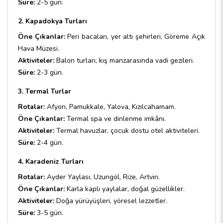
Süre:
2-5 gün.
2. Kapadokya Turları
Öne Çıkanlar:
Peri bacaları, yer altı şehirleri, Göreme Açık
Hava Müzesi.
Aktiviteler:
Balon turları, kış manzarasında vadi gezileri.
Süre:
2-3 gün.
3. Termal Turlar
Rotalar:
Afyon, Pamukkale, Yalova, Kızılcahamam.
Öne Çıkanlar:
Termal spa ve dinlenme imkânı.
Aktiviteler:
Termal havuzlar, çocuk dostu otel aktiviteleri.
Süre:
2-4 gün.
4. Karadeniz Turları
Rotalar:
Ayder Yaylası, Uzungöl, Rize, Artvin.
Öne Çıkanlar:
Karla kaplı yaylalar, doğal güzellikler.
Aktiviteler:
Doğa yürüyüşleri, yöresel lezzetler.
Süre:
3-5 gün.