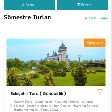
Sırala
Filtrele
Sömestre Turları
4
tur bulundu
Karşılaştır
Eskişehir Turu ( Günübirlik )
Sazova Parkı - Odun Pazarı - Kurşunlu Külliyesi - Lületaşı
Müzesi - Devrim Arabası Atlıhan Çarşısı - Hayvanat Bahçesi -
Balmumu Müzesi - Porsuk Çayı