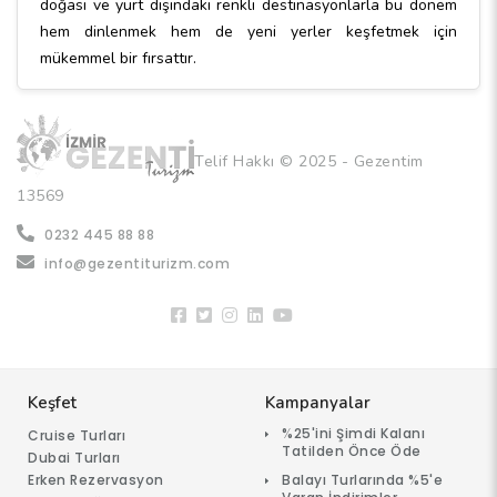
doğası ve yurt dışındaki renkli destinasyonlarla bu dönem
hem dinlenmek hem de yeni yerler keşfetmek için
mükemmel bir fırsattır.
Telif Hakkı © 2025 - Gezentim
13569
0232 445 88 88
info@gezentiturizm.com
Keşfet
Kampanyalar
%25'ini Şimdi Kalanı
Cruise Turları
Tatilden Önce Öde
Dubai Turları
Erken Rezervasyon
Balayı Turlarında %5'e