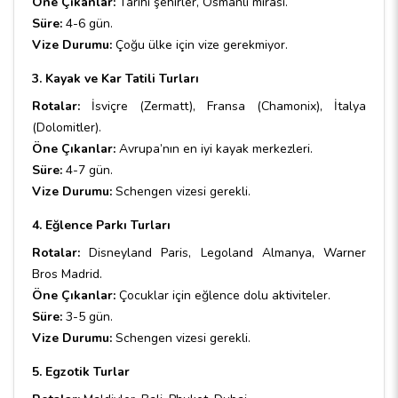
Öne Çıkanlar:
Tarihi şehirler, Osmanlı mirası.
Süre:
4-6 gün.
Vize Durumu:
Çoğu ülke için vize gerekmiyor.
3. Kayak ve Kar Tatili Turları
Rotalar:
İsviçre (Zermatt), Fransa (Chamonix), İtalya
(Dolomitler).
Öne Çıkanlar:
Avrupa’nın en iyi kayak merkezleri.
Süre:
4-7 gün.
Vize Durumu:
Schengen vizesi gerekli.
4. Eğlence Parkı Turları
Rotalar:
Disneyland Paris, Legoland Almanya, Warner
Bros Madrid.
Öne Çıkanlar:
Çocuklar için eğlence dolu aktiviteler.
Süre:
3-5 gün.
Vize Durumu:
Schengen vizesi gerekli.
5. Egzotik Turlar