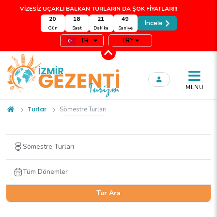
VİZESİZ UÇAKLI BALKAN TURLARIN DA ŞOK FİYATLAR!!!
20
18
21
49
İncele
Gün
Saat
Dakika
Saniye
TR
TRY
MENU
Turlar
Sömestre Turları
Tur Ara