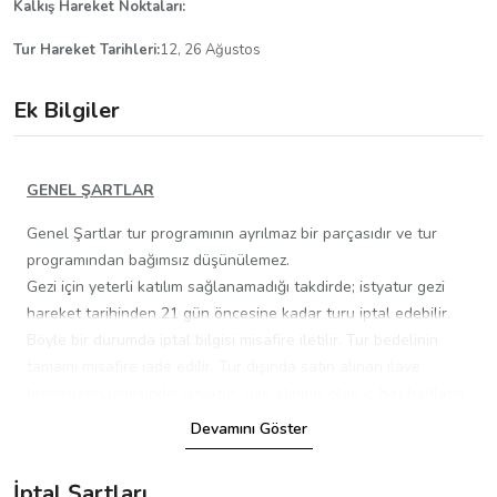
Kalkış Hareket Noktaları:
Tur Hareket Tarihleri:
12, 26 Ağustos
Ek Bilgiler
GENEL ŞARTLAR
Genel Şartlar tur programının ayrılmaz bir parçasıdır ve tur
programından bağımsız düşünülemez.
Gezi için yeterli katılım sağlanamadığı takdirde; istyatur gezi
hareket tarihinden 21 gün öncesine kadar turu iptal edebilir.
Böyle bir durumda iptal bilgisi misafire iletilir. Tur bedelinin
tamamı misafire iade edilir. Tur dışında satın alınan ilave
hizmetlerin iadesinde; istyatur’ dan alınmış olan iç hat bağlantı
uçuşu da misafire iade edilir, vize hizmeti, seyahat sağlık
Devamını Göster
sigortası kullanılarak misafir adına vize başvurusu yapılmış ise
bu hizmetler kullanılmış olacağından misafire iadesi yapılamaz,
İptal Şartları