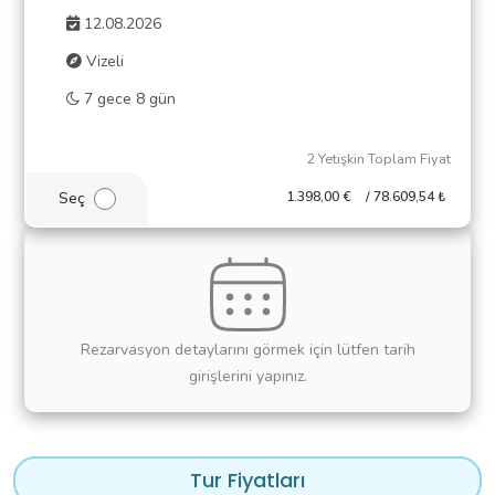
12.08.2026
Vizeli
7 gece 8 gün
2 Yetişkin Toplam Fiyat
Seç
1.398
,00
€
/
78.609
,54
₺
Rezarvasyon detaylarını görmek için lütfen tarih
girişlerini yapınız.
Tur Fiyatları