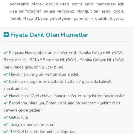
panoramik olarak görüldükten sonra şehir manzarası için
kısa bir fotoğraf molası veriyoruz. Montjuïc’ten aşağı doğru
inerek Plaça d’Espanya bölgesini panoramik olarak izliyoruz.
Venedik Kuleleri ve fuar alanlarının bulunduğu bu hat,
şehrin önemli referans noktalarından biridir. Turumuz liman
Fiyata Dahil Olan Hizmetler
hattına doğru devam ediyor ve Port Vell bölgesine
ulaşıyoruz. Columbus Anıtı’nın bulunduğu noktadan itibaren
Pegasus Havayolları tarifeli seferleri ile Sabiha Gökçen HL (SAW) –
eski liman ve çevresini panoramik olarak görüyor, burada
Barcelona HL (BCN) // Bergamo HL (BGY) – Sabiha Gökçen HL (SAW)
kısa bir fotoğraf molası daha sunuyoruz. Son olarak
parkurunda gidiş dönüş uçak bileti,
Barceloneta kıyı şeridi boyunca ilerleyerek sahil hattını ve
Havalimanı vergileri ve hizmetleri bedeli,
modern şehir dokusunu panoramik şekilde izliyoruz. Şehir
Belirtilen kategorideki otellerde toplam 7 gece oda kahvaltı
turu sonrasında Barcelona bölgesi otelimize transfer.
konaklamalar,
Odaların alınması ve dinlenmek üzere serbest zaman.
Havalimanı / Otel / Havalimanı transferleri ve şehirlerarası transfer,
Barcelona, Marsilya, Como ve Milano’da panoramik şehir turları
ve/veya çevre gezileri
Outlet Turu
Türkçe rehberlik hizmetleri
TURSAB Mesleki Sorumluluk Sigortası