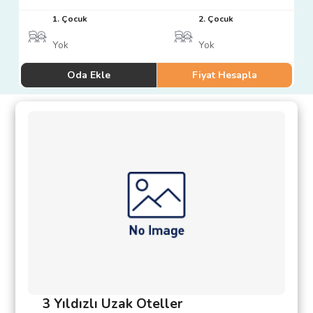
Fiesta Barcelona Turu (55 Euro)
1. Çocuk
2. Çocuk
Avantajlı Ekstra tur paketlerinde 0-2 yaş arası ücretsiz, 2+/
Avantajlı Ekstra Tur Paketi İndirim oranı
tur hareket tarih
Tur esnasındaki alımlarda
180 € yerine 150 €
uygulanacak
Oda Ekle
Fiyat Hesapla
Tur Kodu:
16370
3 Yıldızlı Uzak Oteller