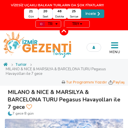
VİZESİZ UÇAKLI BALKAN TURLARIN DA ŞOK FİYATLAR!!!
21
20
46
25
İncele
Gün
Saat
Dakika
Saniye
TR
TRY
MENU
Turlar
MILANO & NICE & MARSILYA & BARCELONA TURU Pegasus
Havayolları ile 7 gece
Tur Programını Yazdır
Paylaş
MILANO & NICE & MARSILYA &
BARCELONA TURU Pegasus Havayolları ile
7 gece
7 gece 8 gün