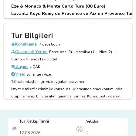
Eze & Monaco & Monte Carlo Turu (80 Euro)
Lavanta Köyü Remy de Provence ve Aix en Provence Turu 
Nimes ve Carcassone Turu (65 Euro)
Girona & Figueres ve Dali Müzesi Turu (95 Euro)
Tur Bilgileri
Barcelona İkonları Turu (65 Euro)
Barcelona Lokal Mahalleler Turu (45 Euro
)
Konaklama:
7 gece 8gün
Gezilecek Yerler:
Barcelona (3) – Marsilya (1) – Nice (2) –
Avantajlı Ekstra tur paketlerinde 0-2 yaş arası ücretsiz, 2+/
Como – Milano (1) – Outlet
Avantajlı Ekstra Tur Paketi İndirim oranı
tur hareket tarih
Ulaşım:
UÇAK
Tur esnasındaki alımlarda
495 € yerine 445 €
uygulanacak
Vize:
Schengen Vize
T.C vatandaşları için vize uygulaması vardır.
İstyatur misafirlerimiz ile konsolosluk arasında aracı konumunda
olup herhangi bir vize alım garantisi vermez. Konsolosluk gerekli
AVANTAJLI EKSTRA TUR -B- PAKETI: 180 € YERINE 125 €
gördüğü durumlarda vize vermeme veya ret verme hakkına sahiptir,
Pakete Dahil Olan Turlar:
Yolcunun vize alamaması ile ilgili olarak İstyatur'un hiçbir
Ekstra turlarda “dahil” olarak belirtilen müze & ören yeri v
sorumluluğu yoktur. İstyatur sadece aracı kurum görevini
Tekne ile Portofino Turu (65 Euro)
Tur Kalkış Tarihi
Yetişkin
üstlenmektedir. Şahsi vize başvurularında İstyatur’un herhangi bir y
Flamenco Show (60 Euro)