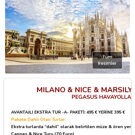
Tüm
Resimler
MILANO & NICE & MARSILYA 
PEGASUS HAVAYOLLARI 
AVANTAJLI EKSTRA TUR -A- PAKETI: 495 € YERINE 395 €
Pakete Dahil Olan Turlar:
Ekstra turlarda “dahil” olarak belirtilen müze & ören yeri v
Cannes & Nice Turu (70 Euro)