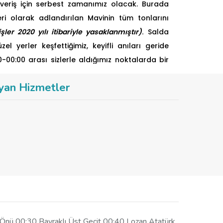
ıveriş için serbest zamanımız olacak. Burada
ri olarak adlandırılan Mavinin tüm tonlarını
şler 2020 yılı itibariyle yasaklanmıştır)
.
Salda
l yerler keşfettiğimiz, keyifli anıları geride
00:00 arası sizlerle aldığımız noktalarda bir
yan Hizmetler
 Önü 00:30 Bayraklı Üst Geçit 00:40 Lozan Atatürk