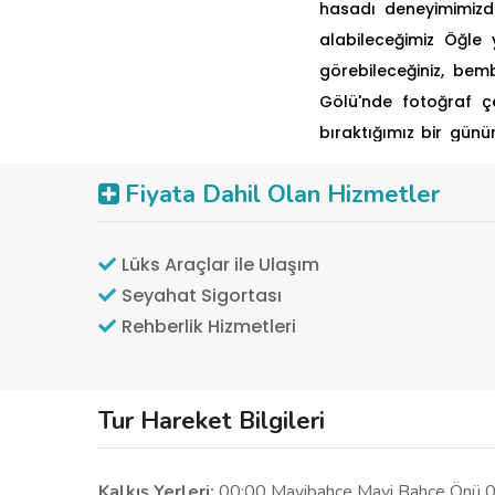
hasadı deneyimimizde
alabileceğimiz
Öğle 
görebileceğiniz, bem
Gölü'nde fotoğraf çek
bıraktığımız bir günü
sonraki turda görüşm
Fiyata Dahil Olan Hizmetler
Lüks Araçlar ile Ulaşım
Seyahat Sigortası
Rehberlik Hizmetleri
Tur Hareket Bilgileri
Kalkış Yerleri:
00:00 Mavibahçe Mavi Bahçe Önü 00: