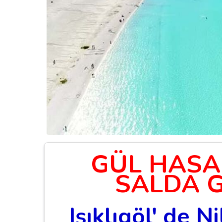
GÜL HASAD
SALDA 
Işıklıgöl' de N