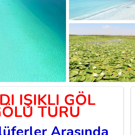
I IŞIKLI GÖL
GÖLÜ TURU
ilüferler Arasında