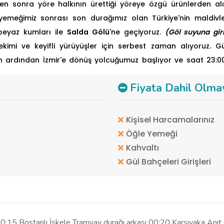
n sonra yöre halkının ürettiği yöreye özgü ürünlerden al
yemeğimiz sonrası son durağımız olan Türkiye'nin maldivle
beyaz kumları ile
Salda Gölü
'ne geçiyoruz.
(Göl suyuna giri
imi ve keyifli yürüyüşler için serbest zaman alıyoruz. Güze
n ardından İzmir'e dönüş yolcuğumuz başlıyor ve saat 23:00-
ek üzere vedalaşıyoruz.
Fiyata Dahil Olma
Kişisel Harcamalarınız
Öğle Yemeği
Kahvaltı
Gül Bahçeleri Girişleri
15 Bostanlı İskele Tramvay durağı arkası 00:20 Karşıyaka Anıt