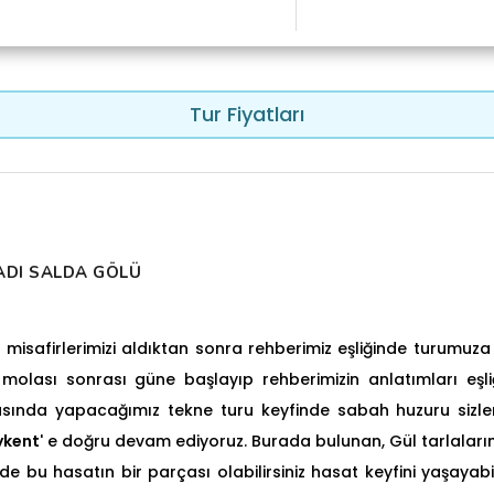
Tur Fiyatları
SADI SALDA GÖLÜ
n misafirlerimizi aldıktan sonra rehberimiz eşliğinde turumuz
 molası sonrası güne başlayıp rehberimizin anlatımları eşl
sında yapacağımız tekne turu keyfinde sabah huzuru sizleri
ykent
' e doğru devam ediyoruz.
Burada bulunan, Gül tarlaları
erde bu hasatın bir parçası olabilirsiniz hasat keyfini yaşayabili