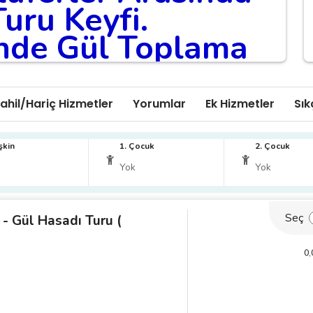
uru Keyfi.
inde Gül Toplama
eyfi.
ı Güzelliklerinden
ahil/Hariç Hizmetler
Yorumlar
Ek Hizmetler
Sık
ölü Keyfi.
şkin
1. Çocuk
2. Çocuk
rihinden 1 Gece Önce Çıkışlıdır!!!
Seç
a - Gül Hasadı Turu (
0
,