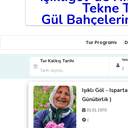
Tekne T
Gül Bahçeler
K
Dünyanın Sayıl
Tur Programı
D
Salda G
Yeti
Tur Kalkış Tarihi
Turumuz Günübirlikdir, Tur Ta
Tur Kodu:
00117
Işıklı Göl - Ispart
Günübirlik )
01.01.1970
(