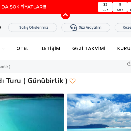
23
9
DA ŞOK FİYATLAR!!!
Gün
Saat
R
Satış Ofislerimiz
Sizi Arayalım
Reze
E
OTEL
İLETİŞİM
GEZI TAKVIMI
KURU
irlik )
dı Turu ( Günübirlik )