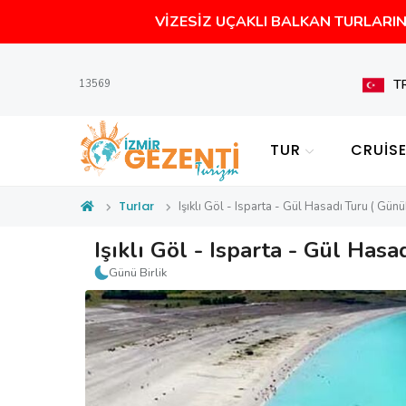
VİZESİZ UÇAKLI BALKAN TURLARIN 
T
13569
TUR
CRUİS
Turlar
Işıklı Göl - Isparta - Gül Hasadı Turu ( Günüb
Işıklı Göl - Isparta - Gül Hasa
Günü Birlik