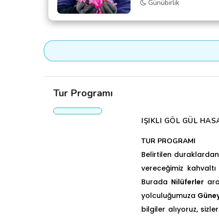
Günübirlik
Tur Programı
IŞIKLI GÖL GÜL HA
TUR PROGRAMI
Belirtilen duraklarda
vereceğimiz kahvaltı
Burada
Nilüferler
ara
yolculuğumuza
Güne
bilgiler alıyoruz, sizl