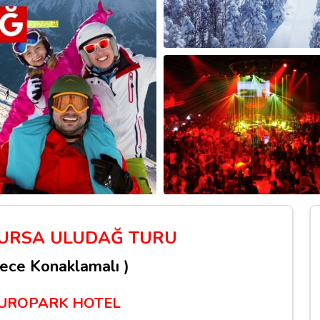
BURSA ULUDAĞ TURU
 Gece Konaklamalı )
EUROPARK HOTEL