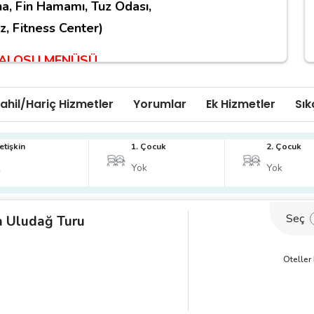
a, Fin Hamamı, Tuz Odası,
z, Fitness Center)
BALOSU MENÜSÜ
NGIÇ TABAĞI
ahil/Hariç Hizmetler
Yorumlar
Ek Hizmetler
Sık
AR ÇANAĞINDA KARİDES SALATAPATLICAN
MUAMMARA ÇERKEZ TAVUĞU-PASTIRMALI
etişkin
1. Çocuk
2. Çocuk
ATES-SALATALIK
PEYNİR TABAĞI
Seç
a Uludağ Turu
İZMİR TULUM PEYNİRİ-İSLİ ÇERKEZ PEYNİRİ-
E SARIMSAKLI KITIR EKMEK İLE
Oteller
A SICAK