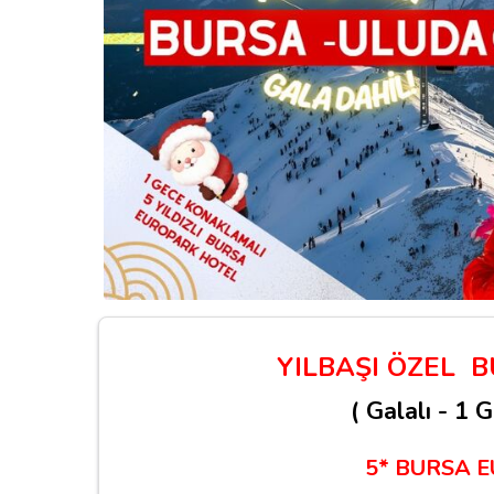
YILBAŞI ÖZEL 
( Galalı - 1
5* BURSA 