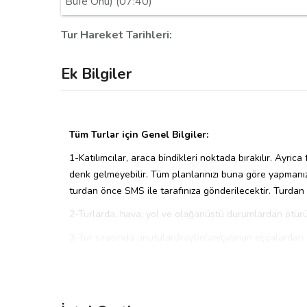
Büfe Önü) (07:40)
Tur Hareket Tarihleri:
Ek Bilgiler
Tüm Turlar için Genel Bilgiler:
1-Katılımcılar, araca bindikleri noktada bırakılır. Ayrıc
denk gelmeyebilir. Tüm planlarınızı buna göre yapmanız
turdan önce SMS ile tarafınıza gönderilecektir. Turdan ö
2-Turlarda, hava, yol ve olağanüstü durumlardan ötürü 
3-Tur sırasında unutulan/kaybolan/çalınan eşyalardan 
4- Turlarımız da araçlar kişi sayısına göre tedarik edilm
5-Yerel otoriteler tarafından gezilmesine/gidilmesine 
tutulamaz.