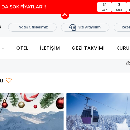
24
2
DA ŞOK FİYATLAR!!!
Gün
Saat
R
Satış Ofislerimiz
Sizi Arayalım
Reze
E
OTEL
İLETİŞİM
GEZI TAKVIMI
KURU
ru