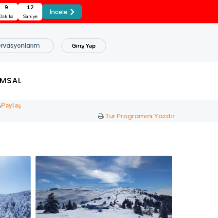
9
11
İncele
Dakika
Saniye
rvasyonlarım
Giriş Yap
MSAL
Paylaş
Tur Programını Yazdır