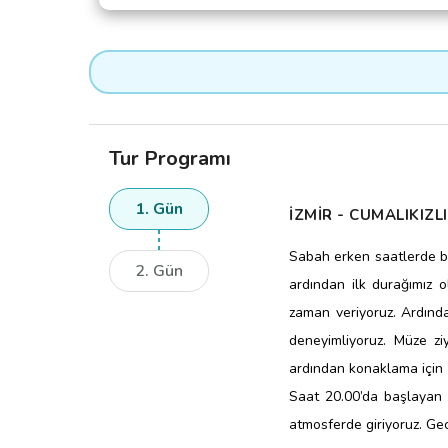
HİNDİ FÜMELİ
AN
HOLLANDEZ SOSLU DANA NUA
Tur Programı
KARAMELİZE BALKABAĞI 
1. Gün
İZMİR - CUMALIKIZL
GE
Sabah erken saatlerde bel
2. Gün
İŞKEMBE VE MERCİMEK ÇORBA S
ardından ilk durağımız 
zaman veriyoruz. Ardın
LİMİTSİ
deneyimliyoruz. Müze z
ardından konaklama için
Tur Kodu:
GZNT19
Saat 20.00’da başlayan
atmosferde giriyoruz. G