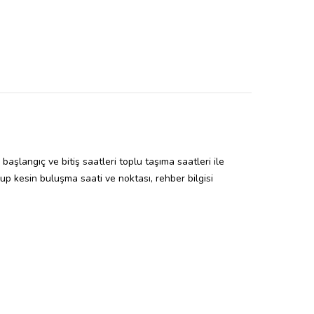
başlangıç ve bitiş saatleri toplu taşıma saatleri ile
up kesin buluşma saati ve noktası, rehber bilgisi
 veya turların yapılamamasından acentemiz sorumlu