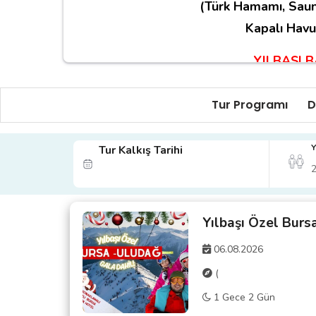
(Türk Hamamı, Saun
Kapalı Havu
YILBAŞI 
BAŞLA
Tur Programı
D
ZEYTİNYAĞLI BİBER DOLMA-ENGİN
HERSE-HAVUÇ TARATOR-CEVİZLİ 
Y
Tur Kalkış Tarihi
HUMUS-DOM
SERPME 
Yılbaşı Özel Burs
EZİNE PEYNİRİ-TAZE KAŞAR PEYNİRİ-
06.08.2026
KÖY PEYNİRİ AL ÜZÜM V
(
AR
1 Gece 2 Gün