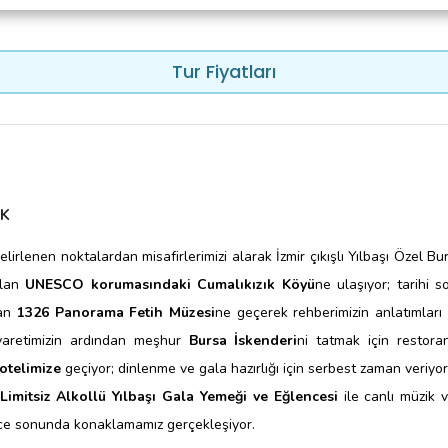
 VE SEBZELİ VOLOVAN
A YEMEK
Tur Fiyatları
R MANTARLI BUĞDAY RİSOTTO İLE
TATLI
TATLISI FINDIKLI BİSCOTİ İLE
IK
CE SONU
irlenen noktalardan misafirlerimizi alarak İzmir çıkışlı Yılbaşı Özel B
UCUK IZGARA SICAK ŞARAP EŞLİĞİNDE
olan
UNESCO korumasındaki Cumalıkızık Köyü
ne ulaşıyor; tarihi 
dan
1326 Panorama Fetih Müzesi
ne geçerek rehberimizin anlatımları
Z YERLİ ALKOL
iyaretimizin ardından meşhur
Bursa İskenderi
ni tatmak için restora
otelimize
geçiyor; dinlenme ve gala hazırlığı için serbest zaman veriyor
Limitsiz Alkollü Yılbaşı Gala Yemeği ve Eğlencesi
ile canlı müzik v
ece sonunda konaklamamız gerçekleşiyor.