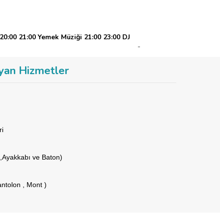
20:00 21:00 Yemek Müziği
21:00 23:00 DJ
SHOW
00:30 01:30 DJ PERFORMANS – PERKÜSYON
yan Hizmetler
ri
,Ayakkabı ve Baton)
antolon , Mont )