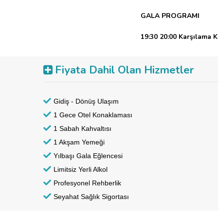
GALA PROGRAMI
19:30 20:00 Karşılama K
PERFORMANS
23:00 2
SHOW
00:30 02:00 Hav
Fiyata Dahil Olan Hizmetler
Konaklama ve Gala oteli
Gidiş - Dönüş Ulaşım
1 Gece Otel Konaklaması
1 Sabah Kahvaltısı
1 Akşam Yemeği
Yılbaşı Gala Eğlencesi
Limitsiz Yerli Alkol
Profesyonel Rehberlik
Seyahat Sağlık Sigortası