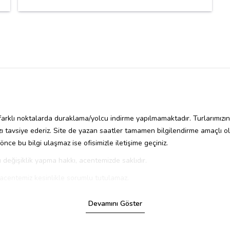
a farklı noktalarda duraklama/yolcu indirme yapılmamaktadır. Turlarımızın 
ı tavsiye ederiz. Site de yazan saatler tamamen bilgilendirme amaçlı ol
nce bu bilgi ulaşmaz ise ofisimizle iletişime geçiniz.
değişiklik yapma hakkı, acentemizde saklıdır.
acentemiz kesinlikle sorumlu tutulamaz.
ektedir.
Devamını Göster
herhangi bir sebeple izin verilmeyen gezi veya turlar yapılmaz. Bu gezi