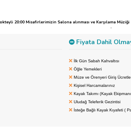
okteyli
20:00 Misafirlerimizin Salona alınması ve Karşılama Müziği
3:30 Oryantal Show
23:30 00:30 DJ PERFORMANS – PERKÜSYON 
uz başında mangalda sucuk-ekmek ve sıcak şarap partisi
Fiyata Dahil Olma
: 5*Europark Otel
İlk Gün Sabah Kahvaltısı
Öğle Yemekleri
Müze ve Örenyeri Giriş Ücretle
Kişisel Harcamalarınız
Kayak Takımı (Kayak Ekipmanı
Uludağ Teleferik Gezintisi
İsteğe Bağlı Kayak Kıyafeti ( P